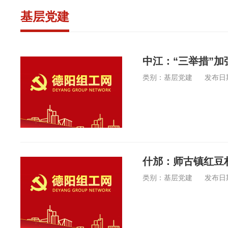
基层党建
中江：“三举措”
类别：基层党建
发布日期：
什邡：师古镇红豆村
类别：基层党建
发布日期：