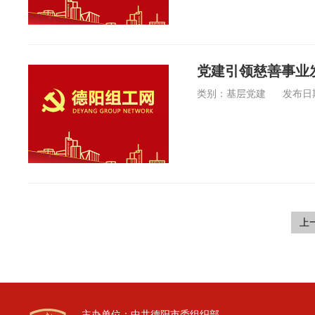
党建引领慈善事业
类别：基层党建
发布日期：
上
主办单位：中共德阳市委组织部