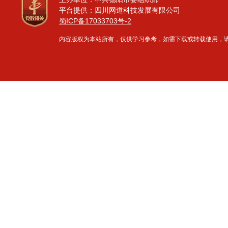
平台提供：四川网道科技发展有限公司
蜀ICP备17033703号-2
内容版权为本站所有，仅供学习参考，如需下载或转载使用，