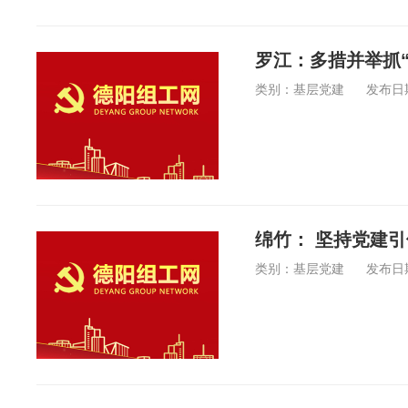
罗江：多措并举抓“
类别：基层党建
发布日期：
绵竹： 坚持党建引
类别：基层党建
发布日期：