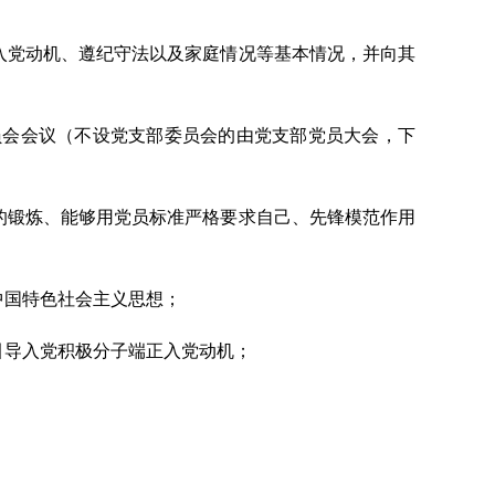
党动机、遵纪守法以及家庭情况等基本情况，并向其
会会议（不设党支部委员会的由党支部党员大会，下
锻炼、能够用党员标准严格要求自己、先锋模范作用
国特色社会主义思想；
导入党积极分子端正入党动机；