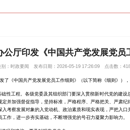
办公厅印发《中国共产党发展党员
类别：时政要闻
发布日期：2026-05-19 17:26:09
点击数：418
发了《中国共产党发展党员工作细则》（以下简称《细则》），
础性工程。各级党委及其组织部门要深入贯彻新时代党的建设总
规定并加强督促指导，坚持标准，严格程序、严格把关、严肃纪
深入考察发展对象的入党动机、政治素质和现实表现，严把入口
员工作，进一步夯实基础，不断增强党的号召力凝聚力影响力。