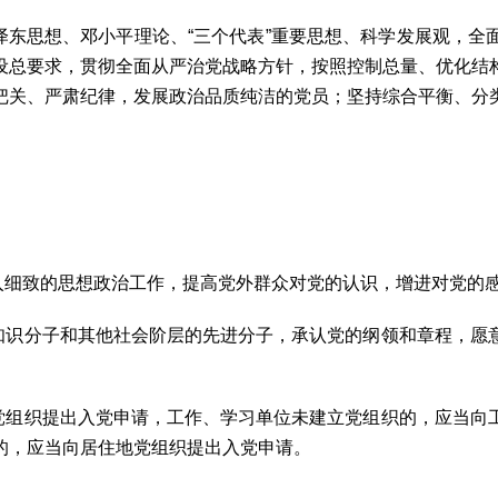
思想、邓小平理论、“三个代表”重要思想、科学发展观，全
设总要求，贯彻全面从严治党战略方针，按照控制总量、优化结
把关、严肃纪律，发展政治品质纯洁的党员；坚持综合平衡、分
细致的思想政治工作，提高党外群众对党的认识，增进对党的感
识分子和其他社会阶层的先进分子，承认党的纲领和章程，愿意
组织提出入党申请，工作、学习单位未建立党组织的，应当向工
的，应当向居住地党组织提出入党申请。