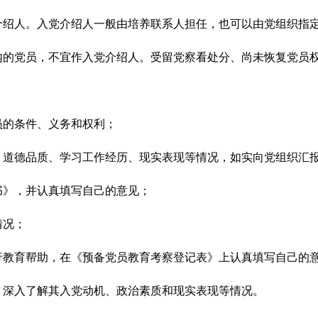
绍人。入党介绍人一般由培养联系人担任，也可以由党组织指
的党员，不宜作入党介绍人。受留党察看处分、尚未恢复党员权
的条件、义务和权利；
道德品质、学习工作经历、现实表现等情况，如实向党组织汇
》，并认真填写自己的意见；
情况；
教育帮助，在《预备党员教育考察登记表》上认真填写自己的
深入了解其入党动机、政治素质和现实表现等情况。