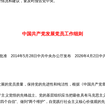
情况和建议，要及时报告党中央。
中国共产党发展党员工作细则
 2014年5月28日中共中央办公厅发布 2026年4月2日中
展的党员质量，保持党的先进性和纯洁性，根据《中国共产党章
主义觉悟的先锋战士。党的基层组织应当把吸收具有马克思主义
定“四个自信”、做到“两个维护”，自觉践行社会主义核心价值观