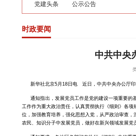
党建头条
公示公告
时政要闻
中共中央
新华社北京5月18日电 近日，中共中央办公厅印
通知指出，发展党员工作是党的建设一项重要的基
工作作为重大政治责任，认真贯彻执行《细则》各项
位，加强教育培养，强化思想入党，从严政治审查，
农民、知识分子中发展党员，做好在新兴领域发展党