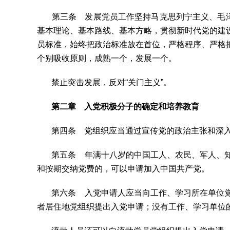
第三条 发展党员工作坚持马克思列宁主义、毛泽东
基本理论、基本路线、基本方略，贯彻新时代党的建
员标准，始终把政治标准放在首位，严格程序、严格
个别吸收原则，成熟一个，发展一个。
禁止突击发展，反对“关门主义”。
第二章 入党积极分子的确定和培养教育
第四条 党组织应当通过宣传党的政治主张和深入
第五条 年满十八岁的中国工人、农民、军人、知
和按期交纳党费的，可以申请加入中国共产党。
第六条 入党申请人应当向工作、学习所在单位党
者居住地党组织提出入党申请；没有工作、学习单位