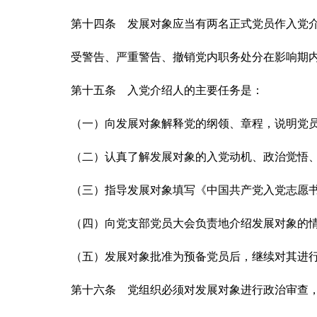
第十四条 发展对象应当有两名正式党员作入党介
受警告、严重警告、撤销党内职务处分在影响期内
第十五条 入党介绍人的主要任务是：
（一）向发展对象解释党的纲领、章程，说明党员
（二）认真了解发展对象的入党动机、政治觉悟、
（三）指导发展对象填写《中国共产党入党志愿书
（四）向党支部党员大会负责地介绍发展对象的
（五）发展对象批准为预备党员后，继续对其进行
第十六条 党组织必须对发展对象进行政治审查，