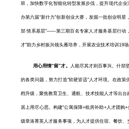
班，加快数字化智能化转型发展步伐，提升现代企业
办第六届
“
新什力
”
创新创业大赛，发掘一批创业明星
邡 情系基层
”——
第三期百名专家人才服务基层行动
才
”
助力乡村振兴领头雁培养，开展农业技术培训
19
场
用心用情“留”
才。
人能尽其才则百事兴。什邡
的各类问题，努力打造“软硬皆适”人才环境
。在政策
档升级，聚焦教育卫生、通航、技术技能人才等出台
居上用尽心思
。
构建
“
公寓保障
+
租房补助
+
人才团购
+
级章洛菁英人才服务事项
，
为人才提供住宿、餐饮、