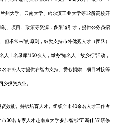
、兰州大学、云南大学、哈尔滨工业大学等
12
所高校开
编制、项目、政策等资源，多渠道引才，提供公务员招
、但求常来
”
的原则，鼓励支持市外优秀人才（团队）
名人士名录库
”150
余人，
举办“知名人士故乡行”活动，
余名在外人才提供在智力支持、爱心捐赠、项目对接等
回乡投资兴业。
用贤效能。
持续培育
人才。组织全市
40
余名人才工作者
全市
30
名专家人才赴南京大学参加智献
“
五新什邡
”
研修