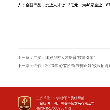
人才金融产品，发放人才贷
1.2
亿元；为
48
家企业、
8
上一条：
广汉：建好乡村人才培育“技能引擎”
下一条：
绵竹：2023年“心有所蜀 来德正好”校园招
主办单位：中共德阳市委组织部
平台提供：四川网道科技发展有限公司
蜀ICP备17033703号-2