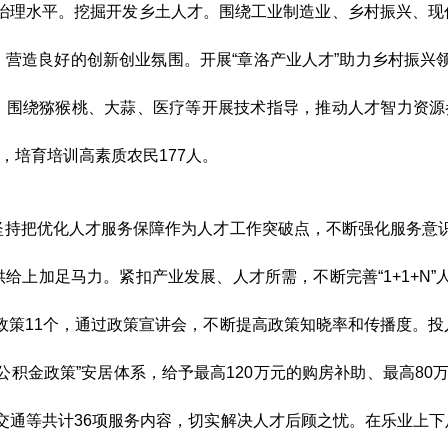
治理水平。挖掘开发乡土人才。围绕工业制造业、乡村振兴、现
，营造良好的创新创业氛围。开展
“
章洛产业人才
”
助力乡村振兴
，围绕猕猴桃、大蒜、医疗等开展技术指导，推动人才智力资源
，培育培训高素质农民
177
人。
坚持把优化人才服务保障作为人才工作突破点，不断强化服务意
供给上加足马力。紧扣产业发展、人才所需，不断完善
“1+1+N”
政策
11
个，通过政策宣讲会，不断提高政策知晓率和传播度。投
公积金政策
”
安居体系，给予最高
120
万元的购房补助、最高
80
交通等共计
36
项服务内容
，切实解决人才后顾之忧
。在乐业上下