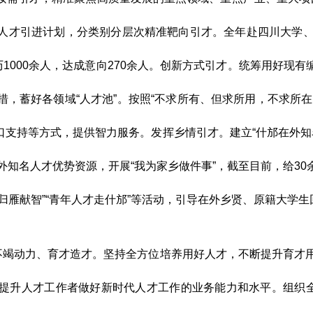
人才引进计划，分类别分层次精准靶向引才。全年赴四川大学
历
1000
余
人，达成意向
270
余人。创新方式引才。统筹用好现有
措，蓄好各领域
“
人才池
”
。按照
“
不求所有、但求所用，不求所在
口支持等方式，提供智力服务。发挥乡情引才。建立
“
什邡在外知
外知名人才优势资源，开展
“
我为家乡做件事
”
，
截至目前，给
30
 归雁献智
”“
青年人才走什邡
”
等活动，引导在外乡贤、原籍大学生
不竭动力、育才造才。坚持全方位培养用好人才，不断提升育才
提升人才工作者做好新时代人才工作的业务能力和水平。组织