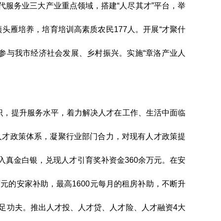
代服务业三大产业重点领域，搭建
“
人尽其才
”
平台，举
领头雁培养，培育培训高素质农民
177
人。开展
“
才聚什
参与我市经济社会发展、乡村振兴。实施
“
章洛产业人
识，提升服务水平，着力解决人才在工作
、生活中面临
人才政策体系，凝聚行业部门合力，对现有人才政策提
入真金白银，兑现人才引育奖补资金
360
余万元。在安
万元的安家补助，最高
1600
元每月的租房补助，不断升
足功夫。推出人才投、人才贷、人才险、人才融资
4
大