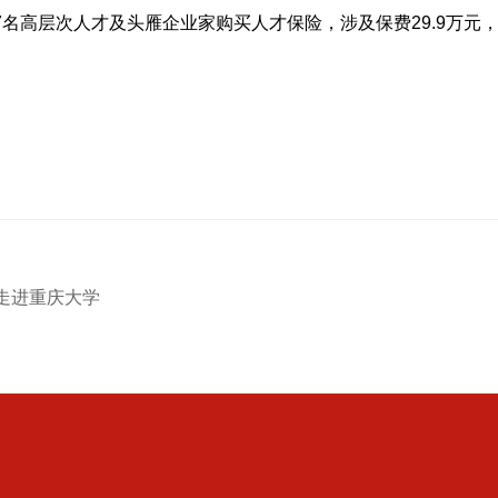
7
名高层次人才及头雁企业家购买人才保险，涉及保费
29.9
万元
聘走进重庆大学