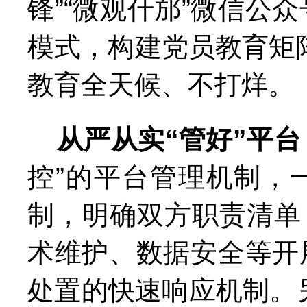
锋”“微观什邡”微信公
模式，构建党员教育矩
教育全天候、不打烊。
从严从实“管好”平
控”的平台管理机制，
制，明确双方职责清单
术维护、数据安全等开
处置的快速响应机制。