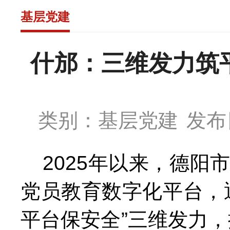
基层党建
什邡：三维发力筑
类别：基层党建
发布日
2025年以来，德
党员教育数字化平台，
平台保安全”三维发力，