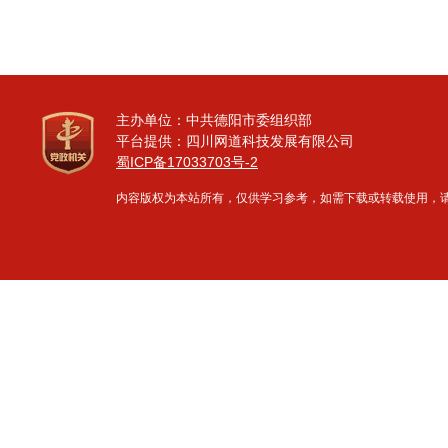
主办单位：中共德阳市委组织部
平台提供：四川网道科技发展有限公司
蜀ICP备17033703号-2
内容版权为本站所有，仅供学习参考，如需下载或转载使用，