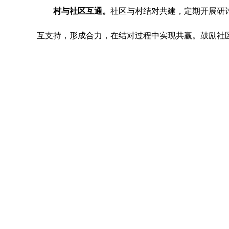
村与社区互通。
社区与村结对共建，定期开展研
互支持，形成合力，在结对过程中实现共赢。鼓励社
社区（村）与企业互助。
社区（村）党组织牵头
邀请税务局等部门，推动对企政策精准直达、为企服
上一条：
什邡：探索“三式”工作法 助力基层治理提档
下一条：
罗江：构建全科网格推进基层治理精细化