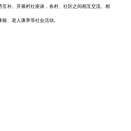
势互补。开展村社座谈，各村、社区之间相互交流、相
体验、老人康养等社会活动。
事、解难题。各社区（村）党组织积极收集企业诉求，