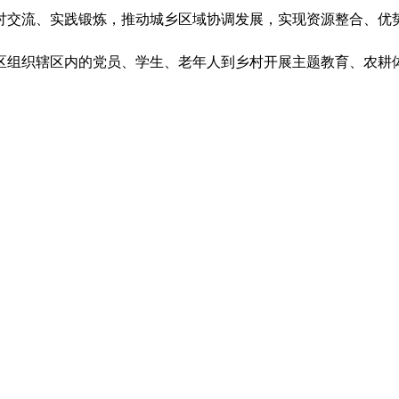
讨交流、实践锻炼，推动城乡区域协调发展，实现资源整合、优
区组织辖区内的党员、学生、老年人到乡村开展主题教育、农耕
，联合驻地企业，定期召开联席会议，引导驻地企业为群众办实
务精准对接。
升级